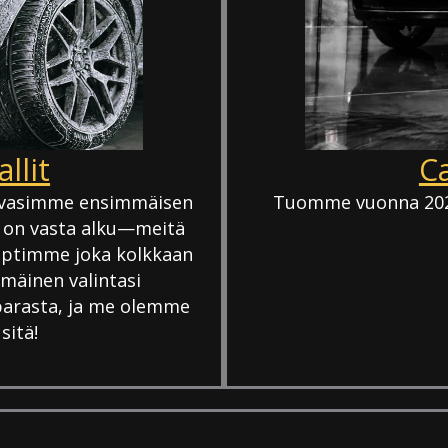
llit
Ca
 avasimme ensimmäisen
Tuomme vuonna 2027 
 on vasta alku—meitä
eptimme joka kolkkaan
äinen valintasi
 parasta, ja me olemme
sitä!