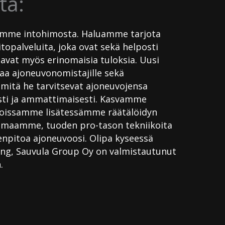
tä:
lämme intohimosta. Haluamme tarjota
opalveluita, joka ovat sekä helposti
tavat myös erinomaisia tuloksia. Uusi
aa ajoneuvonomistajille sekä
, mitä he tarvitsevat ajoneuvojensa
sti ja ammattimaisesti. Kasvamme
noissamme lisätessämme räätälöidyn
imaamme, tuoden pro-tason tekniikoita
enpitoa ajoneuvoosi. Olipa kyseessä
iling, Sauvula Group Oy on valmistautunut
.