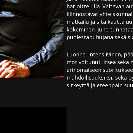
harjoittelulla. Valtavan a
kiinnostavat yhteiskunnal
matkailu ja sitä kautta u
kokeminen. Juho tunneta
puolestapuhujana sekä su
Luonne: intensiivinen, pä
motivoitunut. Itseä sekä 
erinomaiseen suoritukse
mahdollisuuksiksi, sekä p
sitkeyttä ja eteenpäin su