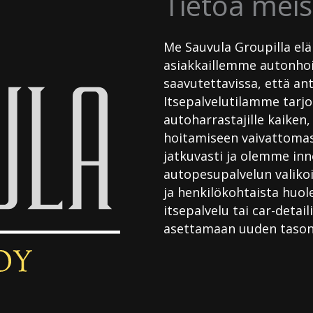
Tietoa meis
Me Sauvula Groupilla e
asiakkaillemme autonhoit
saavutettavissa, että an
Itsepalvelutilamme tarjo
autoharrastajille kaiken
hoitamiseen vaivattoma
jatkuvasti ja olemme in
autopesupalvelun valiko
ja henkilökohtaista huol
itsepalvelu tai car-deta
asettamaan uuden tason