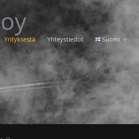
 oy
Yrityksestä
Yhteystiedot
Suomi