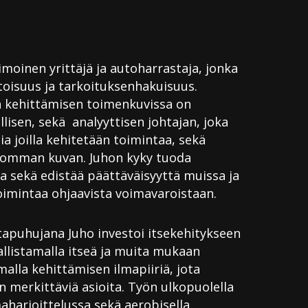
moinen yrittäjä ja autoharrastaja, jonka
toisuus ja tarkoituksenhakuisuus.
a kehittämisen toimenkuvissa on
isen, sekä analyyttisen johtajan, joka
ia joilla kehitetään toimintaa, sekä
somman kuvan. Juhon kyky tuoda
ta sekä edistää päättäväisyyttä muissa ja
oimintaa ohjaavista voimavaroistaan.
tapuhujana Juho investoi itsekehitykseen
allistamalla itseä ja muita mukaan
lla kehittämisen ilmapiiriä, jota
merkittäviä asioita. Työn ulkopuolella
aharjoittelussa sekä aerobisella