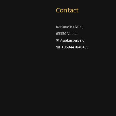
k
a
m
Contact
Kankitie 6 tila 3 ,
65350 Vaasa
✉
Asiakaspalvelu
☎
+358447840459