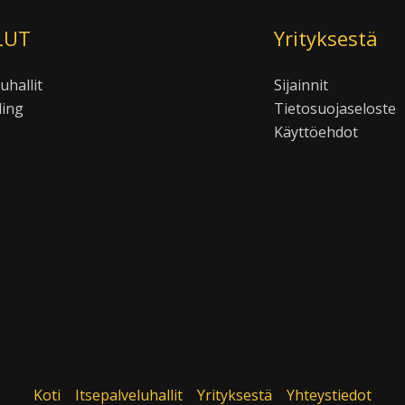
LUT
Yrityksestä
uhallit
Sijainnit
ling
Tietosuojaseloste
Käyttöehdot
Koti
Itsepalveluhallit
Yrityksestä
Yhteystiedot