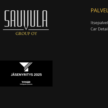
PALVE
Itsepalvel
Car Detai