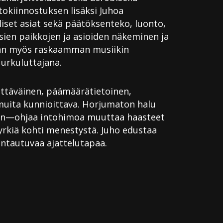
utokiinnostuksen lisäksi Juhoa
liset asiat sekä päätöksenteko, luonto,
usien paikkojen ja asioiden näkeminen ja
an myös raskaamman musiikin
urkuluttajana.
ättäväinen, päämäärätietoinen,
muita kunnioittava. Horjumaton halu
en—ohjaa intohimoa muuttaa haasteet
yrkiä kohti menestystä. Juho edustaa
untautuvaa ajattelutapaa.