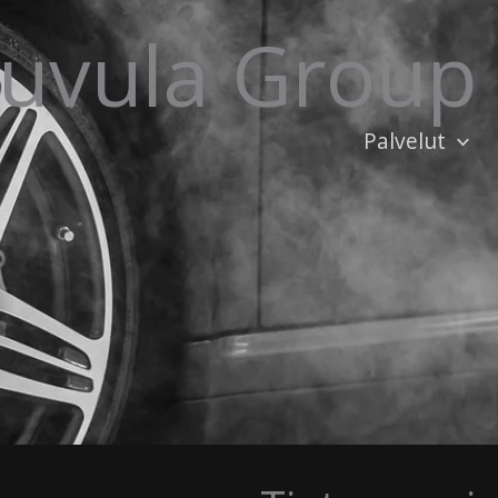
uvula Group
Palvelut