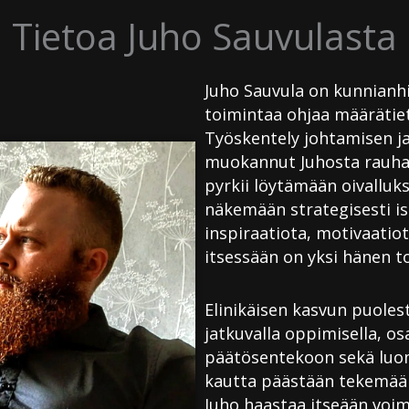
Tietoa Juho Sauvulasta
Juho Sauvula on kunnianhi
toimintaa ohjaa määrätie
Työskentely johtamisen j
muokannut Juhosta rauhall
pyrkii löytämään oivalluks
näkemään strategisesti i
inspiraatiota, motivaatio
itsessään on yksi hänen t
Elinikäisen kasvun puoles
jatkuvalla oppimisella, os
päätösentekoon sekä luoma
kautta päästään tekemään 
Juho haastaa itseään voim